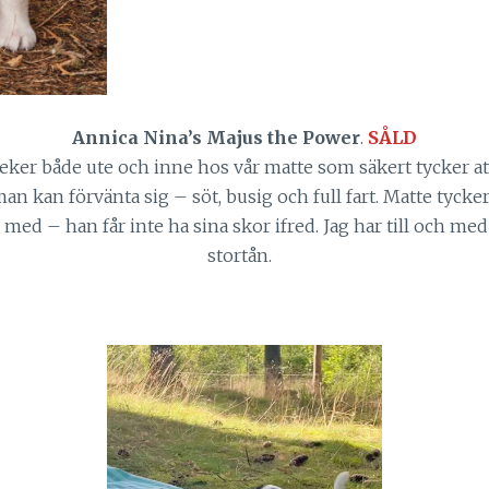
Annica Nina’s Majus the Power
.
SÅLD
ker både ute och inne hos vår matte som säkert tycker att j
n kan förvänta sig – söt, busig och full fart. Matte tycke
 med – han får inte ha sina skor ifred. Jag har till och me
stortån.