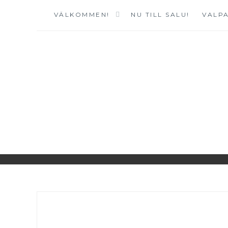
Hoppa
VÄLKOMMEN!
NU TILL SALU!
VALPA
till
innehåll