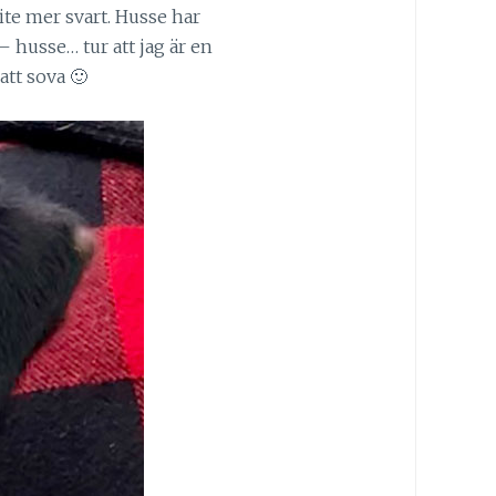
lite mer svart. Husse har
t – husse… tur att jag är en
att sova 🙂