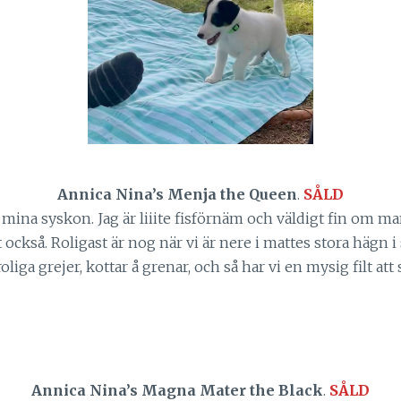
Annica Nina’s Menja the Queen
.
SÅLD
mina syskon. Jag är liiite fisförnäm och väldigt fin om man 
t också. Roligast är nog när vi är nere i mattes stora hägn 
oliga grejer, kottar å grenar, och så har vi en mysig filt att 
Annica Nina’s Magna Mater the Black
.
SÅLD