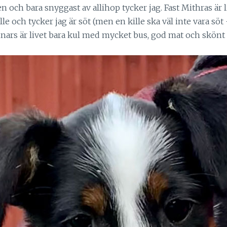
gen och bara snyggast av allihop tycker jag. Fast Mithras är 
kille och tycker jag är söt (men en kille ska väl inte vara sö
Annars är livet bara kul med mycket bus, god mat och skönt 