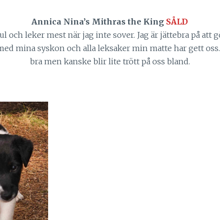
Annica Nina’s Mithras the King
SÅLD
 kul och leker mest när jag inte sover. Jag är jättebra på a
l med mina syskon och alla leksaker min matte har gett o
bra men kanske blir lite trött på oss bland.