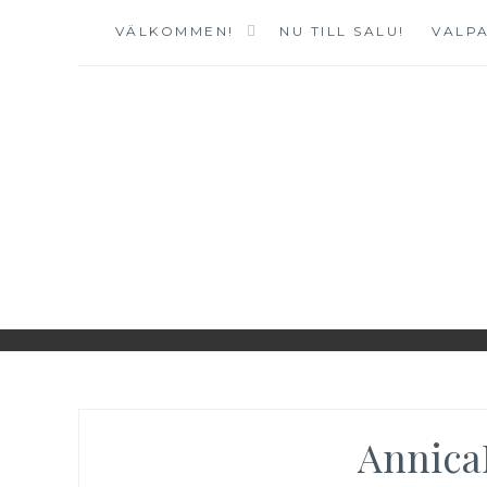
Hoppa
VÄLKOMMEN!
NU TILL SALU!
VALPA
till
innehåll
Annica